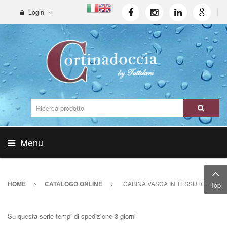
Login
Menu
HOME
>
CATALOGO ONLINE
>
CABINA VASCA IN TESSUTO
Top
Su questa serie tempi di spedizione 3 giorni