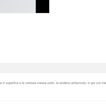
e in superfice e le ventose messe sotto, le rendono antiscivolo; in più con tra