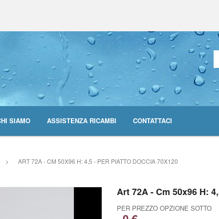
CHI SIAMO
ASSISTENZA RICAMBI
CONTATTACI
>
ART 72A - CM 50X96 H: 4,5 - PER PIATTO DOCCIA 70X120
Art 72A - Cm 50x96 H: 4,
PER PREZZO OPZIONE SOTTO
0 €