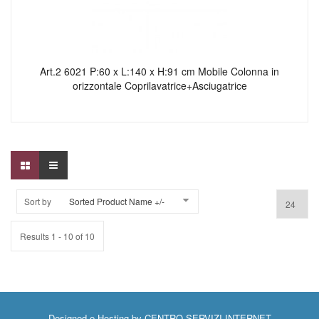
Art.2 6021 P:60 x L:140 x H:91 cm Mobile Colonna in
orizzontale Coprilavatrice+Asciugatrice
Sort by
Sorted Product Name +/-
Results 1 - 10 of 10
Designed e Hosting by
CENTRO SERVIZI INTERNET